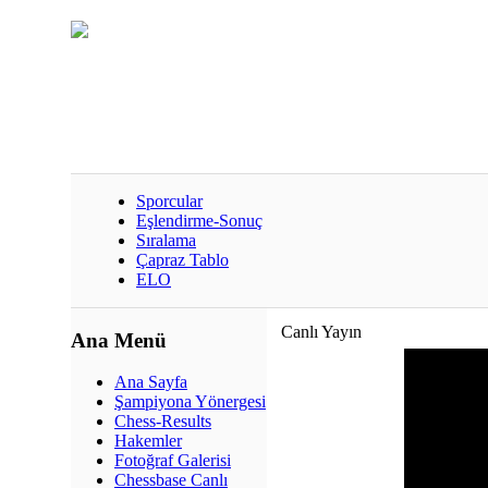
Sporcular
Eşlendirme-Sonuç
Sıralama
Çapraz Tablo
ELO
Canlı Yayın
Ana Menü
Ana Sayfa
Şampiyona Yönergesi
Chess-Results
Hakemler
Fotoğraf Galerisi
Chessbase Canlı