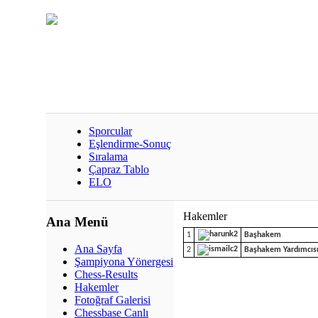
Sporcular
Eşlendirme-Sonuç
Sıralama
Çapraz Tablo
ELO
Hakemler
Ana Menü
1
Başhakem
Ana Sayfa
2
Başhakem Yardımcıs
Şampiyona Yönergesi
Chess-Results
Hakemler
Fotoğraf Galerisi
Chessbase Canlı